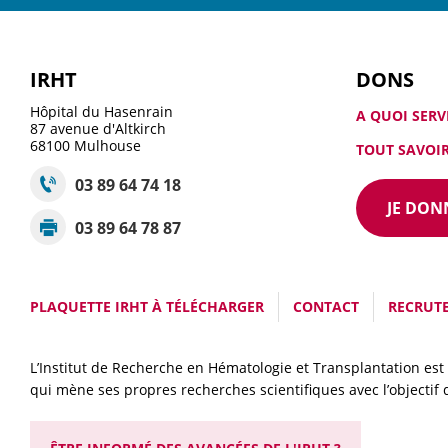
IRHT
DONS
Hôpital du Hasenrain
A QUOI SERV
87 avenue d'Altkirch
68100
Mulhouse
TOUT SAVOIR
03 89 64 74 18
JE DON
03 89 64 78 87
PLAQUETTE IRHT À TÉLÉCHARGER
CONTACT
RECRUT
L’Institut de Recherche en Hématologie et Transplantation est 
qui mène ses propres recherches scientifiques avec l’objectif