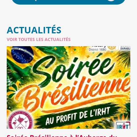
sanguines, l’équipe de l’IRHT a découvert qu’elles étaient
également capables de
régénérer et revasculariser un
muscle cardiaque
théoriquement irrémédiablement
ACTUALITÉS
lésé après infarctus du myocarde sévère. Leur recueil
dans le propre sang du patient et leur ré-injection
VOIR TOUTES LES ACTUALITÉS
directement dans son coeur lésé lui permettent de
redevenir fonctionnel et d’éviter ainsi la survenue d’une
insuffisance cardiaque secondaire, généralement
mortelle à court ou moyen terme, et même, dans
certains cas, la nécessité de pratiquer une
transplantation cardiaque.
Alors que l’industrialisation et la diffusion de cette
technique thérapeutique révolutionnaire sont
déléguées et actuellement réalisées en externe, l’équipe
de l’IRHT a récemment démontré l’existence dans
l’organisme humain, de cellules y persistant tout au long
Lire la suite