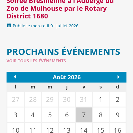
Soirée Brésilienne à l’Auberge du
de sa vie, et ayant les mêmes caractéristiques que les
Zoo de Mulhouse par le Rotary
cellules souches embryonnaires. Leur utilisation
District 1680
thérapeutique pourrait permettre de
remédier de
façon éthique
(pas de destruction d’embryon)
à de
Publié le
mercredi
01 juillet 2026
nombreuses maladies jusqu’à ce jour incurables
.
Enfin, l’étude des mécanismes de transformation d’une
PROCHAINS ÉVÉNEMENTS
cellule souche normale en cellule leucémique est
également très prometteuse.
VOIR TOUS LES ÉVÉNEMENTS
<<
Août 2026
>>
l
m
m
j
v
s
d
27
28
29
30
31
1
2
3
4
5
6
7
8
9
10
11
12
13
14
15
16