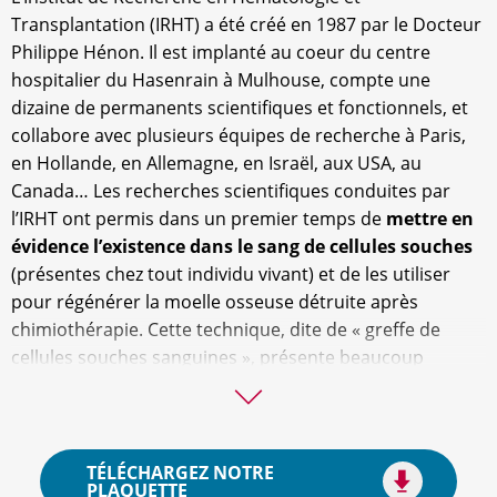
Transplantation (IRHT) a été créé en 1987 par le Docteur
Philippe Hénon. Il est implanté au coeur du centre
hospitalier du Hasenrain à Mulhouse, compte une
dizaine de permanents scientifiques et fonctionnels, et
collabore avec plusieurs équipes de recherche à Paris,
en Hollande, en Allemagne, en Israël, aux USA, au
Canada… Les recherches scientifiques conduites par
l’IRHT ont permis dans un premier temps de
mettre en
évidence l’existence dans le sang de cellules souches
(présentes chez tout individu vivant) et de les utiliser
pour régénérer la moelle osseuse détruite après
chimiothérapie. Cette technique, dite de « greffe de
cellules souches sanguines », présente beaucoup
d’avantages par rapport à la technique de greffe de
moelle osseuse classique, et a maintenant totalement et
universellement supplanté cette dernière.
TÉLÉCHARGEZ NOTRE
PLAQUETTE
Continuant au fil des ans l’étude de ces cellules souches