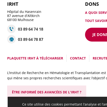
IRHT
DONS
Hôpital du Hasenrain
A QUOI SERV
87 avenue d'Altkirch
68100
Mulhouse
TOUT SAVOIR
03 89 64 74 18
JE DON
03 89 64 78 87
PLAQUETTE IRHT À TÉLÉCHARGER
CONTACT
RECRUT
L’Institut de Recherche en Hématologie et Transplantation est 
qui mène ses propres recherches scientifiques avec l’objectif
ÊTRE INFORMÉ DES AVANCÉES DE L'IRHT ?
Ce site utilise des cookies permettant l’analyse et l