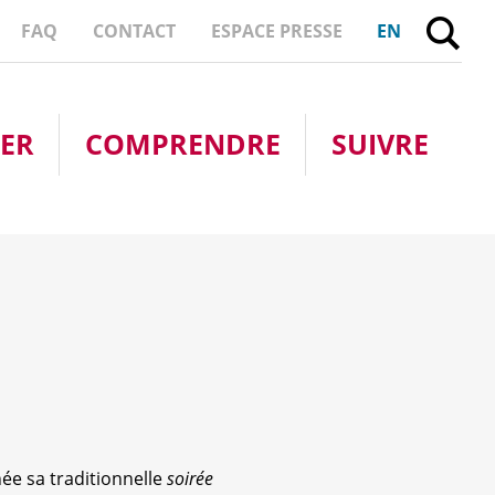
FE
FAQ
CONTACT
ESPACE PRESSE
EN
PER
COMPRENDRE
SUIVRE
e sa traditionnelle
soirée