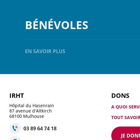
BÉNÉVOLES
EN SAVOIR PLUS
IRHT
DONS
Hôpital du Hasenrain
A QUOI SERV
87 avenue d'Altkirch
68100
Mulhouse
TOUT SAVOIR
03 89 64 74 18
JE DON