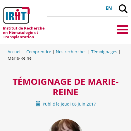
F
EN
Institut de Recherche
Me
en Hématologie et
Transplantation
Accueil
|
Comprendre
|
Nos recherches
|
Témoignages
|
Marie-Reine
TÉMOIGNAGE DE MARIE-
REINE
Publié le
jeudi
08 juin 2017