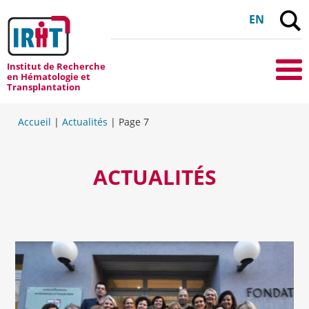
F
EN
Institut de Recherche
Me
en Hématologie et
Transplantation
Accueil
|
Actualités
|
Page 7
ACTUALITÉS